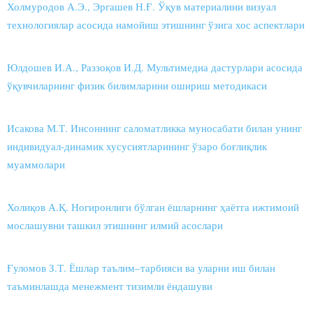
Холмуродов А.Э., Эргашев Н.Ғ. Ўқув материалини визуал
технологиялар асосида намойиш этишнинг ўзига хос аспектлари
Юлдошев И.А., Раззоқов И.Д. Мультимедиа дастурлари асосида
ўқувчиларнинг физик билимларини ошириш методикаси
Исакова М.Т. Инсоннинг саломатликка муносабати билан унинг
индивидуал-динамик хусусиятларининг ўзаро боғлиқлик
муаммолари
Холиқов А.Қ. Ногиронлиги бўлган ёшларнинг ҳаётга ижтимоий
мослашувни ташкил этишнинг илмий асослари
Ғуломов З.Т. Ёшлар таълим–тарбияси ва уларни иш билан
таъминлашда менежмент тизимли ёндашуви