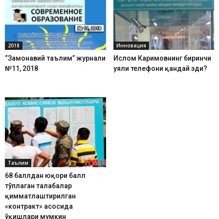
2018
Инновация
“Замонавий таълим” журнали
Ислом Каримовнинг биринчи
№11, 2018
уяли телефони қандай эди?
Таълим
68 баллдан юқори балл
тўплаган талабалар
қимматлаштирилган
«контракт» асосида
ўқишлари мумкин