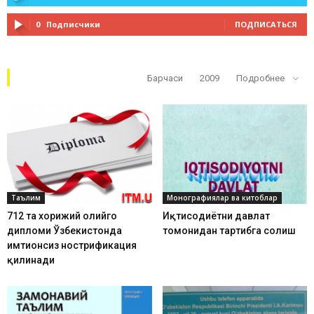
0
Подписчики
ПОДПИСАТЬСЯ
Кўп ўқилганлар
Барчаси
2009
Подробнее
Таълим
Монографиялар ва китоблар
712 та хорижий олийгоҳ
Иқтисодиётни давлат
дипломи Ўзбекистонда
томонидан тартибга солиш
имтиҳонсиз нострификация
қилинади