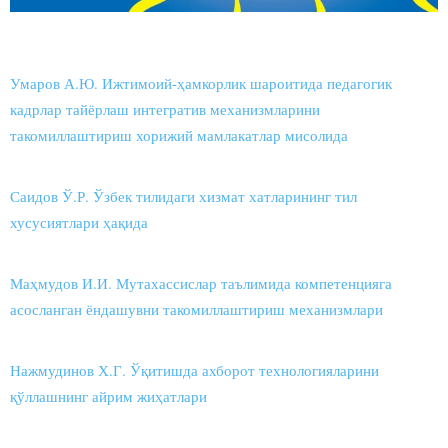
Умаров А.Ю. Ижтимоий-ҳамкорлик шароитида педагогик
кадрлар тайёрлаш интегратив механизмларини
такомиллаштириш хорижий мамлакатлар мисолида
Саидов Ў.Р. Ўзбек тилидаги хизмат хатларининг тил
хусусиятлари ҳақида
Маҳмудов И.И. Мутахассислар таълимида компетенцияга
асосланган ёндашувни такомиллаштириш механизмлари
Нажмудинов Х.Г. Ўқитишда ахборот технологияларини
қўллашнинг айрим жиҳатлари